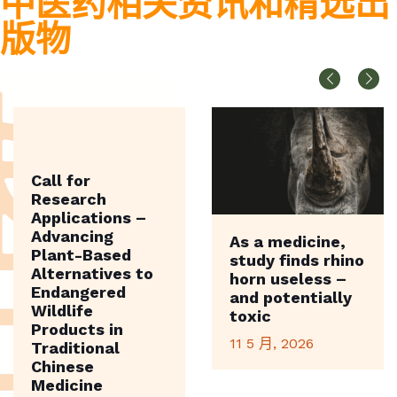
中医药相关资讯和精选出
版物
Call for
Research
Applications –
Advancing
As a medicine,
Plant-Based
study finds rhino
Alternatives to
horn useless –
Endangered
and potentially
Wildlife
toxic
Products in
11 5 月, 2026
Traditional
Chinese
Medicine