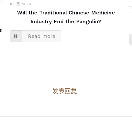
11 5 月, 2026
1
Will the Traditional Chinese Medicine
Industry End the Pangolin?
t
Read more
发表回复