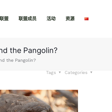
联盟
联盟成员
活动
资源
End the Pangolin?
End the Pangolin?
Tags
Categories