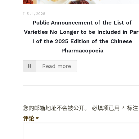
11 5 月, 2026
Public Announcement of the List of
Varieties No Longer to be Included in Par
I of the 2025 Edition of the Chinese
Pharmacopoeia
Read more
您的邮箱地址不会被公开。
必填项已用
*
标注
评论
*