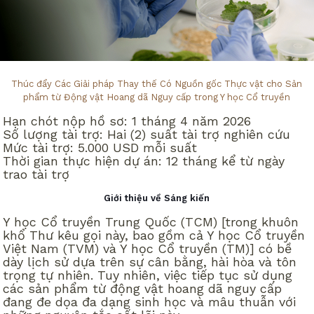
Thúc đẩy Các Giải pháp Thay thế Có Nguồn gốc Thực vật cho Sản
phẩm từ Động vật Hoang dã Nguy cấp trong Y học Cổ truyền
Hạn chót nộp hồ sơ: 1 tháng 4 năm 2026
Số lượng tài trợ: Hai (2) suất tài trợ nghiên cứu
Mức tài trợ: 5.000 USD mỗi suất
Thời gian thực hiện dự án: 12 tháng kể từ ngày
trao tài trợ
Giới thiệu về Sáng kiến
Y học Cổ truyền Trung Quốc (TCM) [trong khuôn
khổ Thư kêu gọi này, bao gồm cả Y học Cổ truyền
Việt Nam (TVM) và Y học Cổ truyền (TM)] có bề
dày lịch sử dựa trên sự cân bằng, hài hòa và tôn
trọng tự nhiên. Tuy nhiên, việc tiếp tục sử dụng
các sản phẩm từ động vật hoang dã nguy cấp
đang đe dọa đa dạng sinh học và mâu thuẫn với