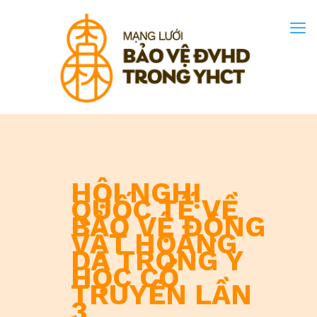
HỘI NGHỊ
QUỐC TẾ VỀ
BẢO VỆ ĐỘNG
VẬT HOANG
DÃ TRONG Y
HỌC CỔ
TRUYỀN LẦN
3