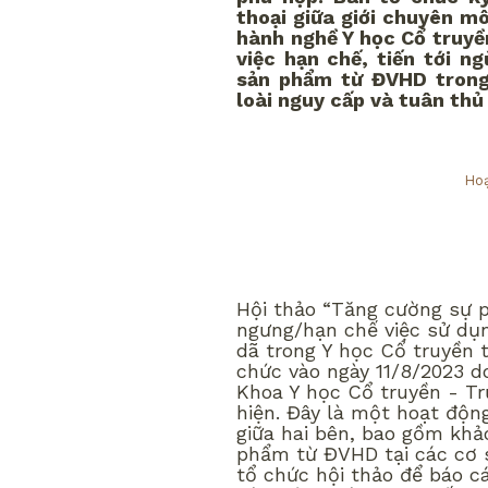
thoại giữa giới chuyên m
hành nghề Y học Cổ truyề
việc hạn chế, tiến tới n
sản phẩm từ ĐVHD trong 
loài nguy cấp và tuân thủ
Hoạ
Hội thảo “Tăng cường sự p
ngưng/hạn chế việc sử dụ
dã trong Y học Cổ truyền 
chức vào ngày 11/8/2023 
Khoa Y học Cổ truyền - T
hiện. Đây là một hoạt độn
giữa hai bên, bao gồm khả
phẩm từ ĐVHD tại các cơ 
tổ chức hội thảo để báo cá