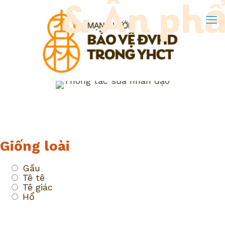
& Ấn ph
Giống loài
Gấu
Tê tê
Tê giác
Hổ