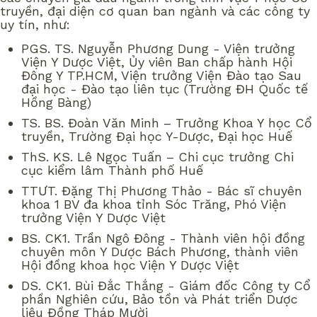
truyền, đại diện cơ quan ban ngành và các công ty
uy tín, như:
PGS. TS. Nguyễn Phương Dung - Viện trưởng
Viện Y Dược Việt, Ủy viên Ban chấp hành Hội
Đông Y TP.HCM, Viện trưởng Viện Đào tạo Sau
đại học - Đào tạo liên tục (Trường ĐH Quốc tế
Hồng Bàng)
TS. BS. Đoàn Văn Minh – Trưởng Khoa Y học Cổ
truyền, Trường Đại học Y-Dược, Đại học Huế
ThS. KS. Lê Ngọc Tuấn – Chi cục trưởng Chi
cục kiểm lâm Thành phố Huế
TTƯT. Đặng Thị Phương Thảo - Bác sĩ chuyên
khoa 1 BV đa khoa tỉnh Sóc Trăng, Phó Viện
trưởng Viện Y Dược Việt
BS. CK1. Trần Ngô Đông - Thành viên hội đồng
chuyên môn Y Dược Bách Phương, thành viên
Hội đồng khoa học Viện Y Dược Việt
DS. CK1. Bùi Đắc Thắng - Giám đốc Công ty Cổ
phần Nghiên cứu, Bảo tồn và Phát triển Dược
liệu Đồng Tháp Mười