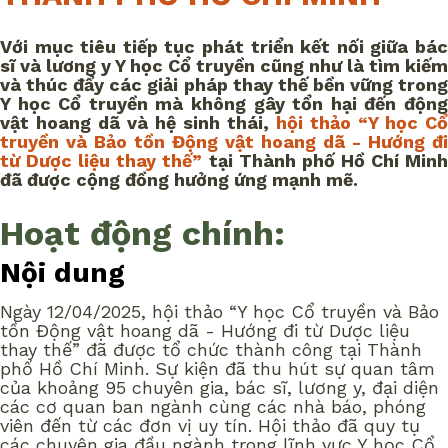
Với mục tiêu tiếp tục phát triển kết nối giữa bác
sĩ và lương y Y học Cổ truyền cũng như là tìm kiếm
và thúc đẩy các giải pháp thay thế bền vững trong
Y học Cổ truyền mà không gây tổn hại đến động
vật hoang dã và hệ sinh thái,
hội thảo “Y học Cổ
truyền và Bảo tồn Động vật hoang dã - Hướng đi
từ Dược liệu thay thế”
tại Thành phố Hồ Chí Min
đã được cộng đồng hưởng ứng mạnh mẽ.
Hoạt động chính:
Nội dung
Ngày 12/04/2025, hội thảo “Y học Cổ truyền và Bảo
tồn Động vật hoang dã - Hướng đi từ Dược liệu
thay thế” đã được tổ chức thành công tại Thành
phố Hồ Chí Minh. Sự kiện đã thu hút sự quan tâm
của khoảng 95 chuyên gia, bác sĩ, lương y, đại diện
các cơ quan ban ngành cùng các nhà báo, phóng
viên đến từ các đơn vị uy tín. Hội thảo đã quy tụ
các chuyên gia đầu ngành trong lĩnh vực Y học Cổ