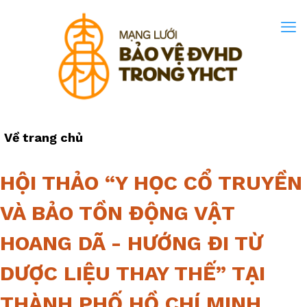
Về trang chủ
HỘI THẢO “Y HỌC CỔ TRUYỀN
VÀ BẢO TỒN ĐỘNG VẬT
HOANG DÃ - HƯỚNG ĐI TỪ
DƯỢC LIỆU THAY THẾ” TẠI
THÀNH PHỐ HỒ CHÍ MINH