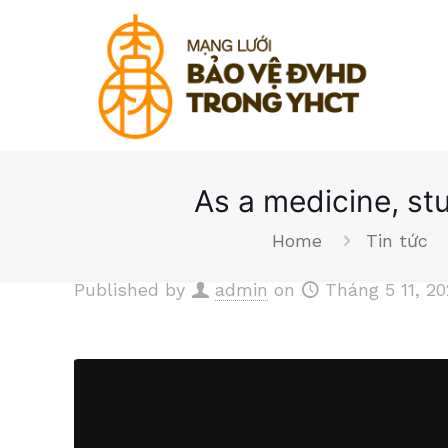
As a medicine, stu
Home
Tin tức
Published by
admin
on
Tháng 5 11, 2