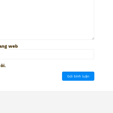
ang web
ôi.